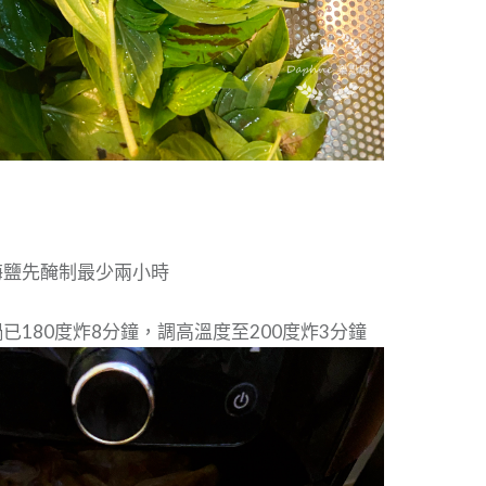
海鹽先醃制最少兩小時
鍋已180度炸8分鐘，調高溫度至200度炸3分鐘