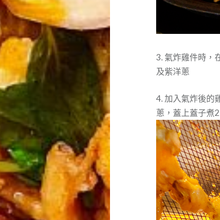
3. 氣炸雞件時
及紫洋蔥
4. 加入氣炸後
蔥，蓋上蓋子煮2