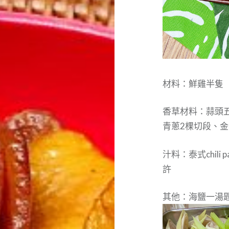
材料：鮮雞半隻
香草材料：蒜頭
青蔥2棵切段、
汁料：泰式chil
許
其他：海鹽一湯