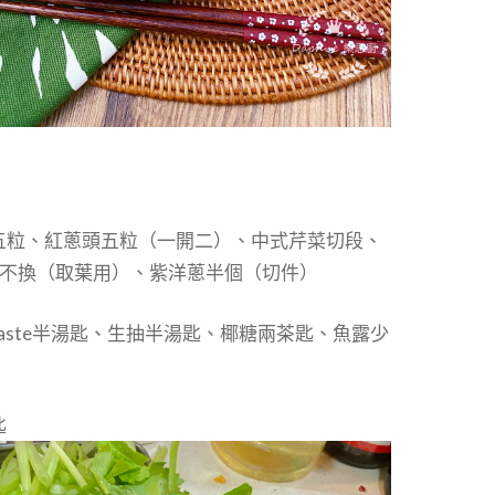
五粒、紅蔥頭五粒（一開二）、中式芹菜切段、
金不換（取葉用）、紫洋蔥半個（切件）
i paste半湯匙、生抽半湯匙、椰糖兩茶匙、魚露少
匙