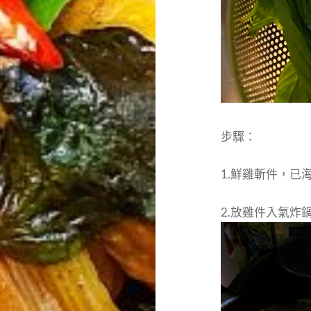
步驟：
1.鮮雞斬件，已
2.放雞件入氣炸