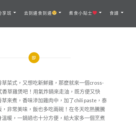
分享班
去到邊食到邊
煮食小貼士
食譜
草菜式，又想吃新鮮雞，那麼就來一個cross-
泰式香草雞煲吧！用氣炸鍋來走油，既方便又快
來煮，香味滲加雞肉中，加了chili paste，泰
飯，非常美味，飯也多吃兩碗！在冬天吃熱騰騰
身溫暖，一鍋過也十分方便，給大家多一個烹煮