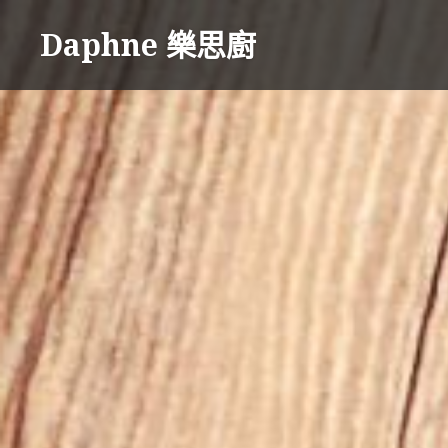
Skip
Daphne 樂思廚
to
content