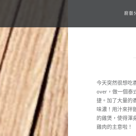
廚藝
今天突然很想吃香
over，做一個
捷。加了大量的香草
味濃！用汁來拌
的雞煲，使得渾
雞肉的主意啦！