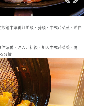
，在炒鍋中爆香紅蔥頭、蒜頭、中式芹菜莖、蔥白
的雞件爆香，注入汁料後，加入中式芹菜葉、青
-3分鐘