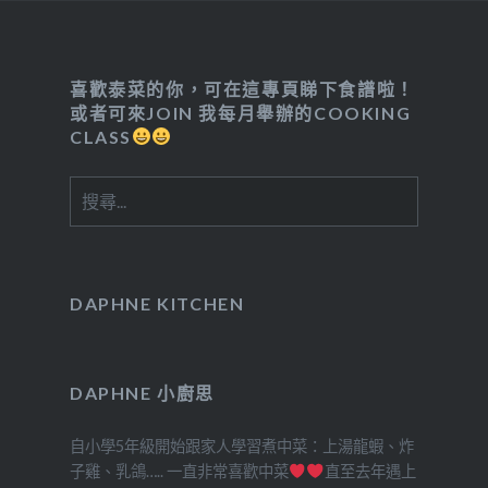
喜歡泰菜的你，可在這專頁睇下食譜啦！
或者可來JOIN 我每月舉辦的COOKING
CLASS
搜
尋
關
鍵
字:
DAPHNE KITCHEN
DAPHNE 小廚思
自小學5年級開始跟家人學習煮中菜：上湯龍蝦、炸
子雞、乳鴿….. 一直非常喜歡中菜
直至去年遇上