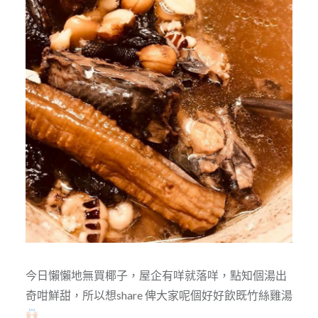
今日懶懶地無買椰子，屋企有咩就落咩，點知個湯出
奇咁鮮甜，所以想share 俾大家呢個好好飲既竹絲雞湯