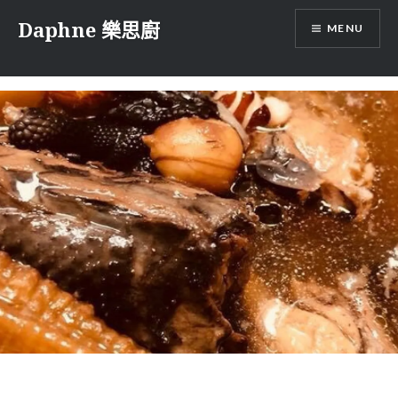
Skip
Daphne 樂思廚
MENU
to
content