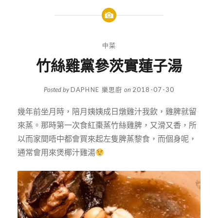
中菜
竹絲雞黨參茨實蓮子湯
Posted by
DAPHNE 樂思廚
on
2018-07-30
幾年前坐月時，陪月姨姨成日燉雞汁我飲，雞脾就留
來蒸。那時第一次食紅棗蒸竹絲雞脾，又滑又香，所
以而家間唔中都會買來起左隻脾蒸黎食，而個身呢，
通常會用來煲椰汁雞湯