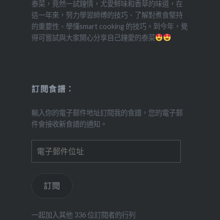
泰菜，竟然一試鐘情，尤愛鮮味和香草的味道，在
這一年來，努力學習師傅的技巧、了解對煮食堅持
的重要性、學懂smart cooking 的技巧。到今年，覺
得可嘗試與大家開心分享自己鐘愛的泰菜
訂閱食譜：
輸入你的電子郵件地址訂閱我的食譜，您的電子郵
件會接收新食譜的通知。
電
子
郵
件
訂閱
位
址
一起加入其他 336 位訂閱者的行列