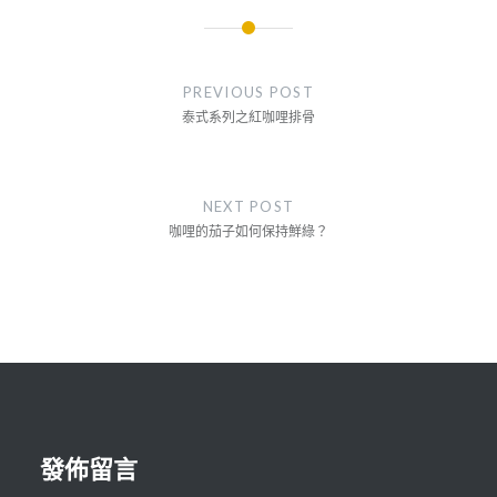
文
章
PREVIOUS POST
導
泰式系列之紅咖哩排骨
覽
NEXT POST
咖哩的茄子如何保持鮮綠？
發佈留言