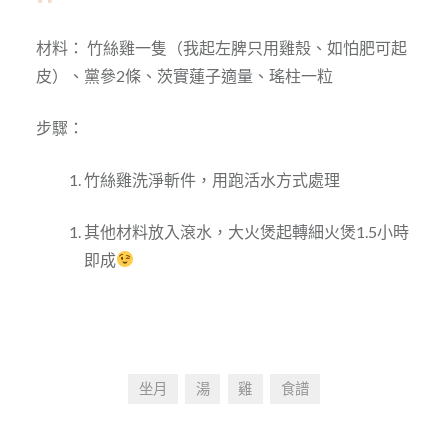
材料： 竹絲雞一隻（我起左脾只用雞殼、如怕肥可起
皮）、黨參2條、茨實蓮子適量、瑤柱一粒
步驟：
竹絲雞洗淨斬件，用跑活水方式處理
其他材料放入滾水，大火煲起轉細火煲1.5小時
即成
坐月
湯
雞
食譜