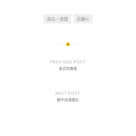
南瓜，食譜
忌廉￼
文
章
PREVIOUS POST
導
泰式炸春卷
覽
NEXT POST
鮮牛肉漢堡扒