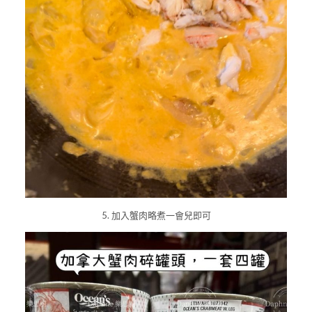
5. 加入蟹肉略煮一會兒即可