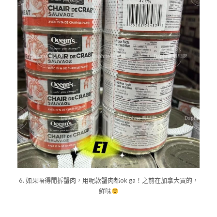
6. 如果唔得閒拆蟹肉，用呢款蟹肉都ok ga！之前在加拿大買的，
鮮味