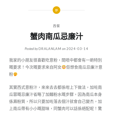
西餐
蟹肉南瓜忌廉汁
Posted by
DRALANLAM
on
2024-03-14
我家的小朋友很喜歡吃意粉，間唔中都會有一啲特別
嘅要求！今次嘅要求來自阿女
佢想食南瓜忌廉汁意
粉
其實西式意粉汁，來來去去都係咁上下做法，加咗南
瓜蓉嘅忌廉汁省略了加麵粉水嘅步驟，因為南瓜本身
係澱粉質，所以只要加咗落去個汁就會自己變杰，加
上南瓜帶有小小嘅甜味，同蟹肉可以話係絕配呢！驚