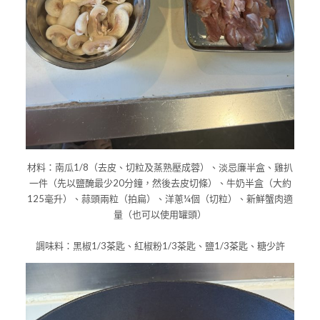
材料：南瓜1/8（去皮、切粒及蒸熟壓成蓉）、淡忌廉半盒、雞扒
一件（先以鹽醃最少20分鐘，然後去皮切條）、牛奶半盒（大約
125毫升）、蒜頭兩粒（拍扁）、洋蔥¼個（切粒）、新鮮蟹肉適
量（也可以使用罐頭）
調味料：黑椒1/3茶匙、紅椒粉1/3茶匙、鹽1/3茶匙、糖少許