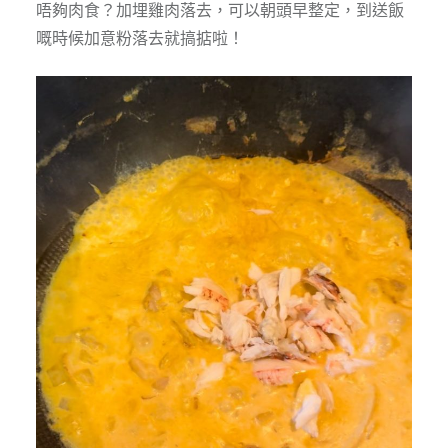
唔夠肉食？加埋雞肉落去，可以朝頭早整定，到送飯
嘅時候加意粉落去就搞掂啦！