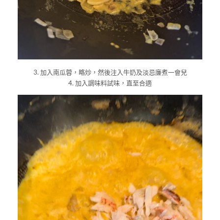
3. 加入南瓜蓉，略炒，然後注入牛奶及淡忌廉煮一會兒
4. 加入調味料試味，直至合適