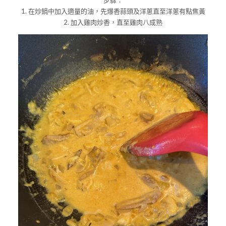
1. 在炒鍋中加入適量的油，先爆香蒜頭及洋蔥直至洋蔥有點焦黃
2. 加入雞肉炒香，直至雞肉八成熟