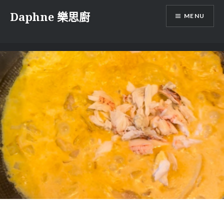
Skip
Daphne 樂思廚
MENU
to
content