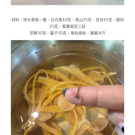
材料：特大章魚一隻、日月魚60克、淮山35克、百合45克、圓肉
25克、蜜棗兩至三粒
茨實30克、蓮子50克、瑤柱兩粒、豬展半斤