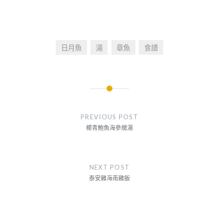
日月魚
湯
章魚
食譜
文
章
PREVIOUS POST
導
椰青鮑魚海參燉湯
覽
NEXT POST
泰安雞海南雞飯