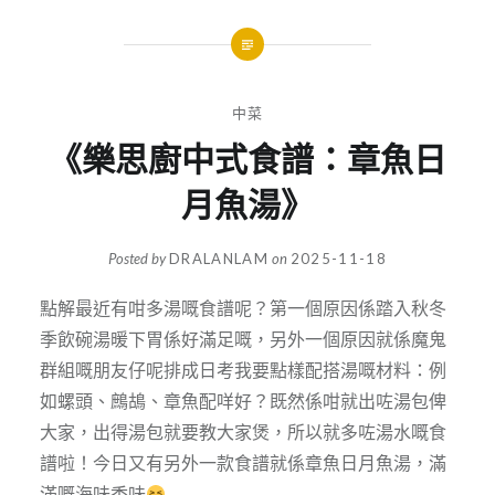
中菜
《樂思廚中式食譜：章魚日
月魚湯》
Posted by
DRALANLAM
on
2025-11-18
點解最近有咁多湯嘅食譜呢？第一個原因係踏入秋冬
季飲碗湯暖下胃係好滿足嘅，另外一個原因就係魔鬼
群組嘅朋友仔呢排成日考我要點樣配搭湯嘅材料：例
如螺頭、鷓鴣、章魚配咩好？既然係咁就出咗湯包俾
大家，出得湯包就要教大家煲，所以就多咗湯水嘅食
譜啦！今日又有另外一款食譜就係章魚日月魚湯，滿
滿嘅海味香味