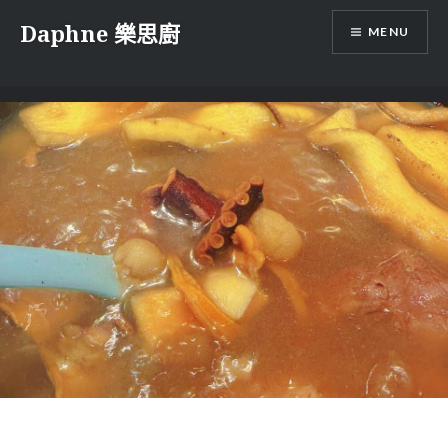
Skip
Daphne 樂思廚
MENU
to
content